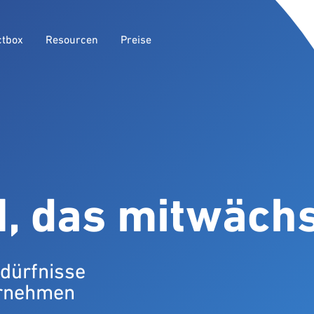
ctbox
Resourcen
Preise
, das mitwäch
edürfnisse
rnehmen