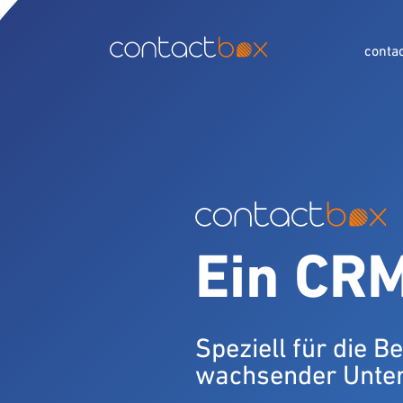
conta
Zum Hauptinhalt springen
Ein CRM
Speziell für die B
wachsender Unte